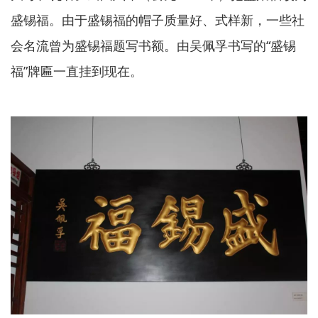
盛锡福。由于盛锡福的帽子质量好、式样新，一些社
会名流曾为盛锡福题写书额。由吴佩孚书写的“盛锡
福”牌匾一直挂到现在。