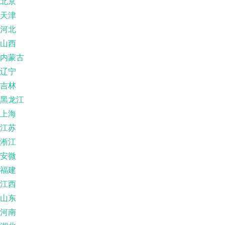
北京
天津
河北
山西
内蒙古
辽宁
吉林
黑龙江
上海
江苏
淅江
安微
福建
江西
山东
河南