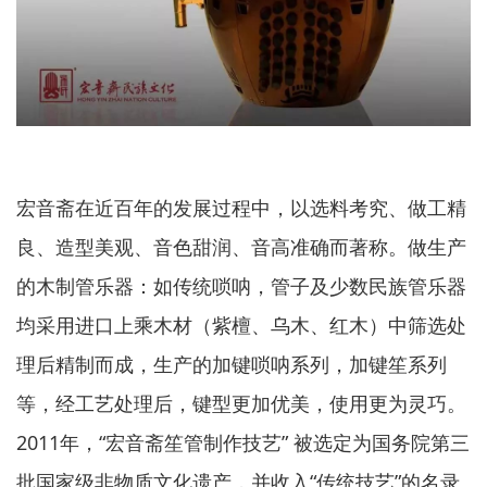
宏音斋在近百年的发展过程中，以选料考究、做工精
良、造型美观、音色甜润、音高准确而著称。做生产
的木制管乐器：如传统唢呐，管子及少数民族管乐器
均采用进口上乘木材（紫檀、乌木、红木）中筛选处
理后精制而成，生产的加键唢呐系列，加键笙系列
等，经工艺处理后，键型更加优美，使用更为灵巧。
2011年，“宏音斋笙管制作技艺” 被选定为国务院第三
批国家级非物质文化遗产，并收入“传统技艺”的名录