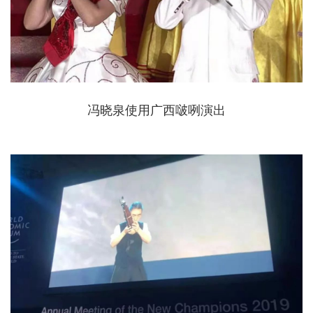
冯晓泉使用广西啵咧演出