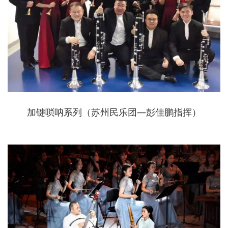
加键唢呐系列（苏州民乐团—彭佳鹏指挥）