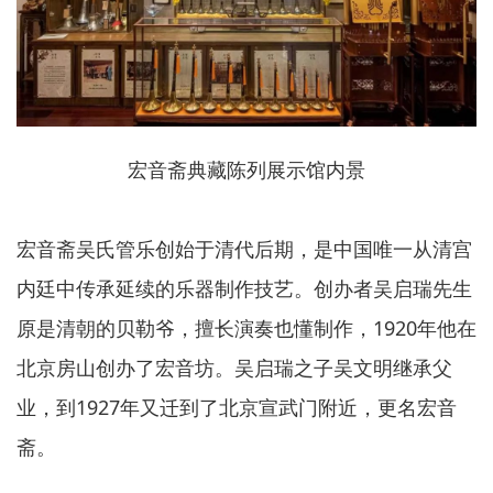
宏音斋典藏陈列展示馆内景
宏音斋吴氏管乐创始于清代后期，是中国唯一从清宫
内廷中传承延续的乐器制作技艺。创办者吴启瑞先生
原是清朝的贝勒爷，擅长演奏也懂制作，1920年他在
北京房山创办了宏音坊。吴启瑞之子吴文明继承父
业，到1927年又迁到了北京宣武门附近，更名宏音
斋。