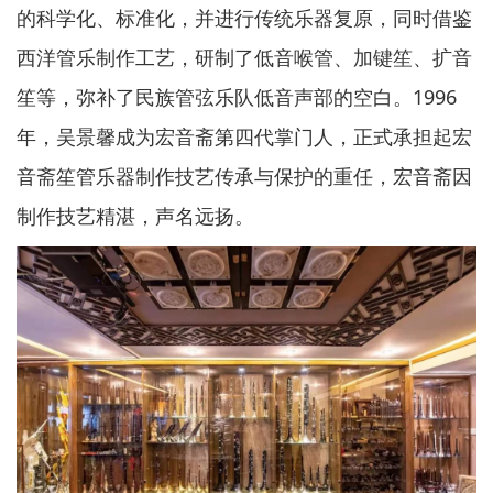
的科学化、标准化，并进行传统乐器复原，同时借鉴
西洋管乐制作工艺，研制了低音喉管、加键笙、扩音
笙等，弥补了民族管弦乐队低音声部的空白。1996
年，吴景馨成为宏音斋第四代掌门人，正式承担起宏
音斋笙管乐器制作技艺传承与保护的重任，宏音斋因
制作技艺精湛，声名远扬。