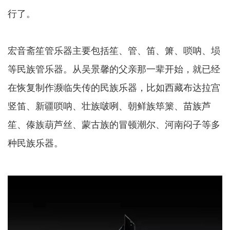
行了。
宏音斋笙管乐器主要包括笙、管、笛、箫、唢呐、埙
等民族管乐器。从吴景馨的父亲那一辈开始，就已经
在恢复制作濒临失传的民族乐器，比如西藏布达拉宫
竖笛、新疆唢呐、壮族啵咧、朝鲜族筚篥、苗族芦
笙、傣族葫芦丝、蒙古族的冒顿潮尔、河南闷子等多
种民族乐器。