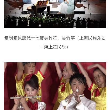
复制复原唐代十七簧吴竹笙、吴竹竽（上海民族乐团
—海上笙民乐）