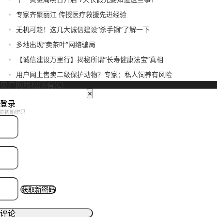
专家齐聚丽江 传授医疗救援先进经验
无机可趁！这几大诚信建设“杀手锏”了解一下
多地出现“卖茶叶”网络骗局
【诚信建设万里行】揭秘所谓“长寿健康法宝”真相
用户网上售卖二级保护动物？专家：私人饲养有风险
央广网版权所有(C)
×
登录
位初始密码
获取新密码
评论