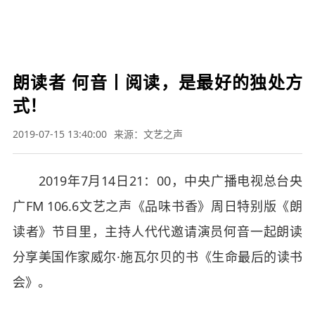

要闻
财经
军事
体育
文娱
图片
视频
教育
科技
旅游
健康
汽车
公益
三
农
应急


朗读者 何音丨阅读，是最好的独处方
式！
2019-07-15 13:40:00
来源：文艺之声
2019年7月14日21：00，中央广播电视总台央
广FM 106.6文艺之声《品味书香》周日特别版《朗
读者》节目里，主持人代代邀请演员何音一起朗读
分享美国作家威尔·施瓦尔贝的书《生命最后的读书
会》。