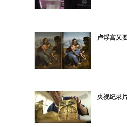
卢浮宫又
央视纪录