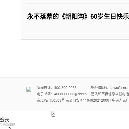
永不落幕的《朝阳沟》60岁生日快乐
新闻热线：400-800-0088 法务部邮箱：fawu@cn
电子邮箱：4008000088@cnr.cn 违法和不良信息举报电话：
京ICP证150508号
京公网安备11040202120007
中央人民
×
登录
位初始密码