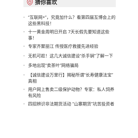
猜你喜欢

“互联网+”，究竟加什么？看第四届互博会上的
这些黑科技！
十一黄金周明日开启 7天长假先要知道这些
事！
专家齐聚丽江 传授医疗救援先进经验
无机可趁！这几大诚信建设“杀手锏”了解一下
多地出现“卖茶叶”网络骗局
【诚信建设万里行】揭秘所谓“长寿健康法宝”
真相
用户网上售卖二级保护动物？专家：私人饲养
有风险
四招辨识非法期货活动 “山寨期货”坑苦投资者