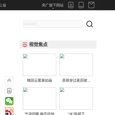



公益
央广旗下网站

视觉焦点


梯田云雾美如画
高铁穿过麦田驶...

气温回暖 梅花绽放
“冰”临城下