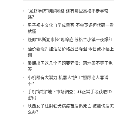
“龙虾学院”刷屏网络 还有哪些高校不走寻常
路？
男子初中文化自学成黑客 不会英语但代码一看
就懂
疑似“尼斯湖水怪”现踪迹 苏格兰小镇一夜爆红
油价要涨？加油站价格战已降温 今日或小幅上
调
暑期出国这几个问题要弄清：落地签不等于免
签
小机器有大潜力 机器人“护工”照顾老人靠谱
不？
手机“解锁”地下市场调查：非正常手段获取ID
密码
陕西女子注射狂犬病疫苗后仍死亡 被抓伤后怎
么办？