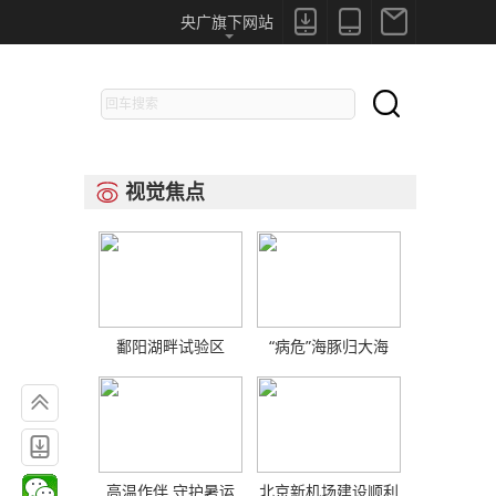



央广旗下网站

视觉焦点

鄱阳湖畔试验区
“病危”海豚归大海


高温作伴 守护暑运
北京新机场建设顺利