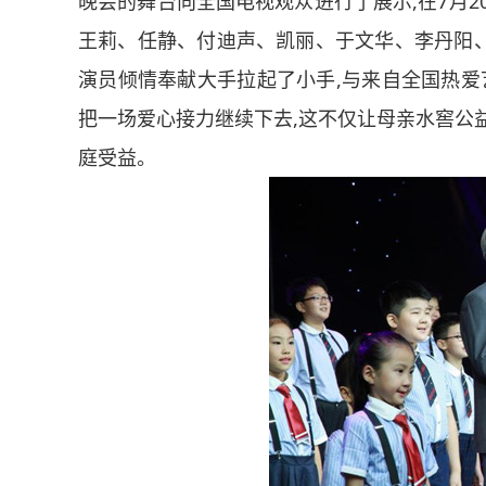
晚会的舞台向全国电视观众进行了展示,在
7
月
2
王莉、任静、付迪声、凯丽、于文华、李丹阳
演员倾情奉献大手拉起了小手,与来自全国热爱
把一场爱心接力继续下去,这不仅让母亲水窖公
庭受益。