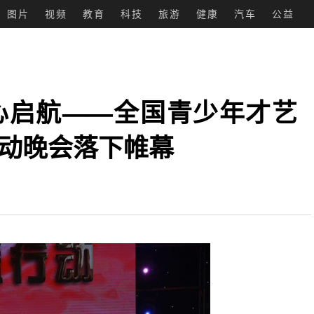
图片
视频
教育
科技
旅游
健康
汽车
公益
心启航——全国青少年才艺
活动晚会落下帷幕