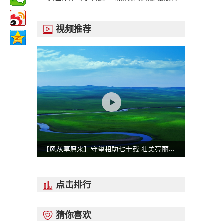
视频推荐

【风从草原来】守望相助七十载 壮美亮丽内蒙古
点击排行

猜你喜欢
