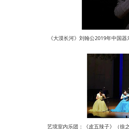
《大漠长河》刘翰公2019年中国器
艺境室内乐团：《皮五辣子》（徐之彤