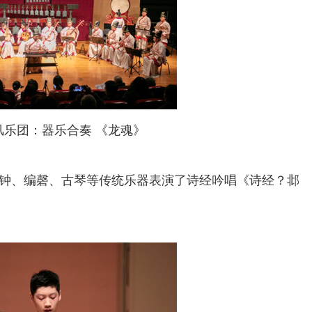
风乐团：器乐合奏 《龙魂》
、编磬、古琴等传统乐器表演了诗经吟唱《诗经？邶