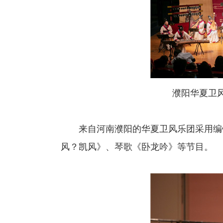
濮阳华夏卫
来自河南濮阳的华夏卫风乐团采用编钟
风？凯风》、琴歌《卧龙吟》等节目。