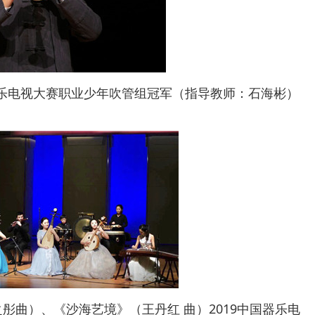
乐电视大赛职业少年吹管组冠军（指导教师：石海彬）
曲）、《沙海艺境》（王丹红 曲）2019中国器乐电