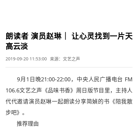

要闻
财经
军事
体育
文娱
图片
教育
科技
旅游
健康
汽车
公益
三农
应
急


朗读者 演员赵琳｜ 让心灵找到一片天
高云淡
2019-09-20 11:53:00
来源：文艺之声
9月1日晚21:00-22:00，中央人民广播电台 FM
106.6文艺之声《品味书香》周日版节目里，主持人
代代邀请演员赵琳一起朗读分享简媜的书《陪我散
步吧》。
推荐理由