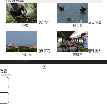

【极境守
昔日小渔
护者】...
村到斐...
【我家门
港珠澳大
前】我...
桥成为...
央广网版权所有(C)
×
登录
位初始密码