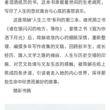
者泪洒纸页的书，这本书承载着世间的生老病死，
写尽了人生的悲欢离合与心底的喜怒哀乐。
这是简媜“人生三书”系列的第三本，继死荫之书
《谁在银闪闪的地方，等你》、爱情之书《我为你
洒下月光》后，简媜收敛内心的细腻深情，重新整
理、编撰多年写作收集的文稿，回顾前半生，成长
经历、踏入文学之路的缘由、人生与历史交错的印
痕、对艺文处境与文友生态的感触，被简媜在纸上
筑成四条步道，引读者走入她的内心世界，探寻那
些生命中珍贵而美好的故事。
精彩书摘