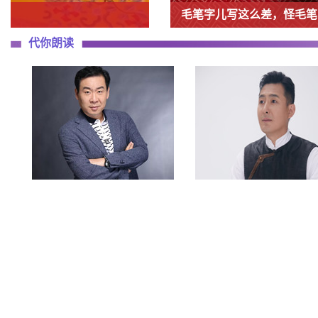
毛笔字儿写这么差，怪毛笔
代你朗读