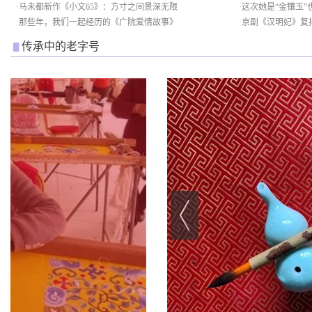
·
马未都新作《小文65》：方寸之间景深无限
·
这次她是“金镶玉”
·
那些年，我们一起经历的《广院爱情故事》
·
京剧《汉明妃》复
传承中的老字号