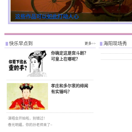
这些作品可以如此打动人心
undefined
快乐早点到
海阳现场秀
更多>>
你确定这是宫斗剧？
可皇上在哪呢？
孝庄和多尔衮的绯闻
有实锤吗？
·
演唱会开始啦，别错过！
·
春光明媚，你的孙老师来了~