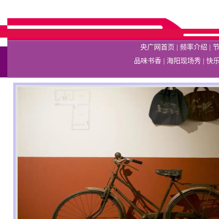
央广网首页
|
频率介绍
|
品味书香
|
海阳现场秀
|
快